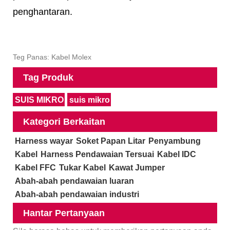
penghantaran.
Teg Panas: Kabel Molex
Tag Produk
SUIS MIKRO
suis mikro
Kategori Berkaitan
Harness wayar
Soket Papan Litar
Penyambung
Kabel
Harness Pendawaian Tersuai
Kabel IDC
Kabel FFC
Tukar Kabel
Kawat Jumper
Abah-abah pendawaian luaran
Abah-abah pendawaian industri
Hantar Pertanyaan