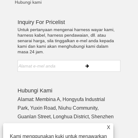
Hubungi kami
Inquiry For Pricelist
Untuk pertanyaan mengenai harness wayar kami,
harness kabel, harness pendawaian, dll. atau
senarai harga, sila tinggalkan e-mel anda kepada
kami dan kami akan menghubungi kami dalam
masa 24 jam.
Hubungi Kami
Alamat: Membina A, Hongyufa Industrial
Park, Yuxin Road, Niuhu Community,
Guanlan Street, Longhua District, Shenzhen
Guangdong, China, Zip Code 518110
X
Tel:
+86-755-27990932
Kami menggunakan kuki untuk menawarkan