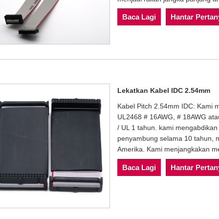
Baca Lagi
Hantar Perta
Lekatkan Kabel IDC 2.54mm
Kabel Pitch 2.54mm IDC: Kami 
UL2468 # 16AWG, # 18AWG atau 
/ UL 1 tahun. kami mengabdika
penyambung selama 10 tahun, m
Amerika. Kami menjangkakan men
Baca Lagi
Hantar Perta