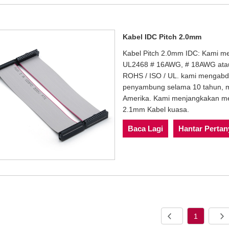
Kabel IDC Pitch 2.0mm
Kabel Pitch 2.0mm IDC: Kami m
UL2468 # 16AWG, # 18AWG atau 
ROHS / ISO / UL. kami mengabd
penyambung selama 10 tahun, m
Amerika. Kami menjangkakan men
2.1mm Kabel kuasa.
Baca Lagi
Hantar Perta
1