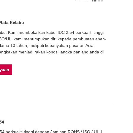
 Rata Kelabu
bu: Kami membekalkan kabel IDC 2.54 berkualiti tinggi
ISO/UL. kami menumpukan diri kepada pembuatan abah-
ama 10 tahun, meliputi kebanyakan pasaran Asia,
ngkakan menjadi rakan kongsi jangka panjang anda di
nyaan
.54
4 berkualiti tinggi dengan Jaminan ROHS / ISO / UL 1