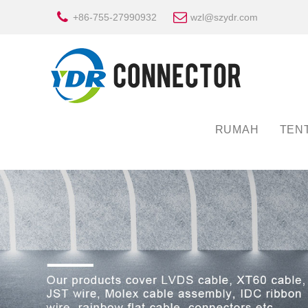
+86-755-27990932
wzl@szydr.com
RUMAH
TEN