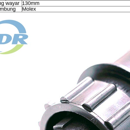
ng wayar
130mm
ambung
Molex