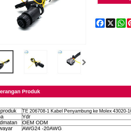
Facebook
X
Wh
erangan Produk
produk
TE 206708-1 Kabel Penyambung ke Molex 43020-1
ma
Ydr
idmatan
OEM ODM
wayar
AWG24 -20AWG