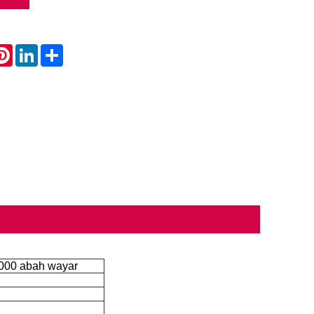
atsApp
Pinterest
LinkedIn
Share
000 abah wayar