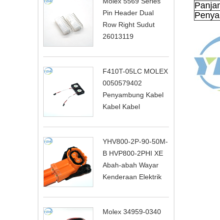
Molex 5569 Series
Panja
Pin Header Dual
Peny
Row Right Sudut
26013119
F410T-05LC MOLEX
0050579402
Penyambung Kabel
Kabel Kabel
YHV800-2P-90-50M-
B HVP800-2PHI XE
Abah-abah Wayar
Kenderaan Elektrik
Molex 34959-0340