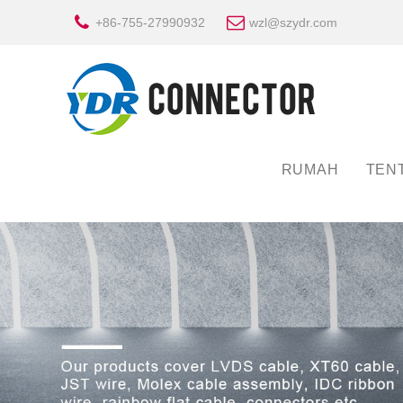
+86-755-27990932
wzl@szydr.com
RUMAH
TEN