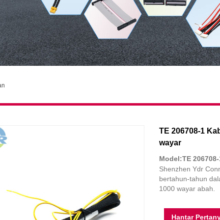
an
TE 206708-1 Ka
wayar
Model:TE 206708-
Shenzhen Ydr Conn
bertahun-tahun da
1000 wayar abah.
Hantar Pertan