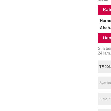
Kat
Harne
Abah-
Han
Sila b
24 jam.