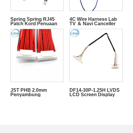
Spring Spring RJ45
4C Wire Harness Lab
Patch Kord Penuaan
TV ＆ Navi Canceller
Rintangan Ethernet
Kit BH-H235 Kabel Set
CAT6 UTP Spiral
untuk Stepwagon
Coiled Wire
Communication Cable
JST PHB 2.0mm
DF14-30P-1.25H LVDS
Penyambung
LCD Screen Display
Perumahan Terminal
Cable 30Pin Twisted
Wire Harness PHB-2*12
Pair untuk TV
Pin Cable Disesuaikan
Computer disesuaikan