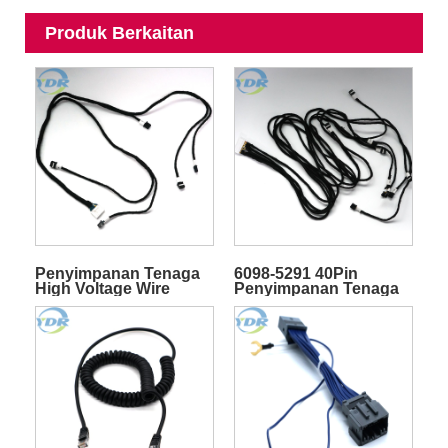
Produk Berkaitan
Penyimpanan Tenaga
6098-5291 40Pin
High Voltage Wire
Penyimpanan Tenaga
Harness 6098-5283
Tinggi Voltan IMSA-
Penyambung ke IMSA-
13065S-2-12A Kabel
13065S-2-12A Plug
Harness Wire
Cable Assembly