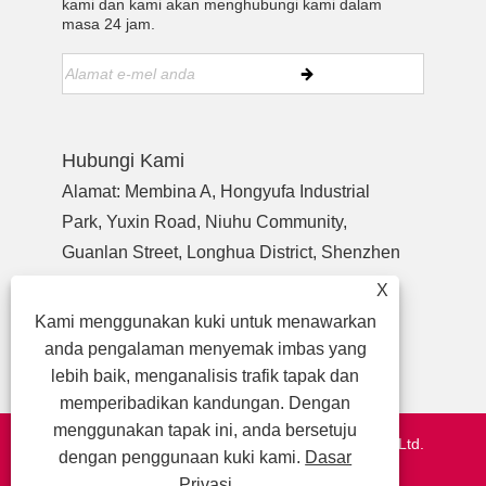
kami dan kami akan menghubungi kami dalam
masa 24 jam.
Hubungi Kami
Alamat: Membina A, Hongyufa Industrial
Park, Yuxin Road, Niuhu Community,
Guanlan Street, Longhua District, Shenzhen
Guangdong, China, Zip Code 518110
X
Tel:
+86-755-27990932
Kami menggunakan kuki untuk menawarkan
telefon:
+86-13713718026
anda pengalaman menyemak imbas yang
E-mel:
wzl@szydr.com
lebih baik, menganalisis trafik tapak dan
memperibadikan kandungan. Dengan
menggunakan tapak ini, anda bersetuju
Hak Cipta © 2021 Shenzhen Ydr Connector Co., Ltd.
dengan penggunaan kuki kami.
Dasar
http://www.szydr.com/
Privasi