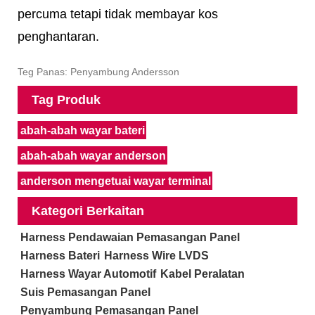
percuma tetapi tidak membayar kos
penghantaran.
Teg Panas: Penyambung Andersson
Tag Produk
abah-abah wayar bateri
abah-abah wayar anderson
anderson mengetuai wayar terminal
Kategori Berkaitan
Harness Pendawaian Pemasangan Panel
Harness Bateri
Harness Wire LVDS
Harness Wayar Automotif
Kabel Peralatan
Suis Pemasangan Panel
Penyambung Pemasangan Panel