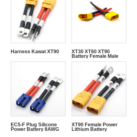
Harness Kawat XT90
XT30 XT60 XT90
Battery Female Male
Plug Silicone Wire For
RC Lipo Battery ESC
Motor Drone Electric
Scooter Power Adapter
EC5-F Plug Silicone
XT90 Female Power
Power Battery 8AWG
Lithium Battery
Wire Harness With
Silicone Wire W /