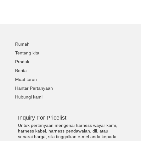
Sheath Circuit Terminal
Sheath Ebike Charging
Cable
Adapter Cable
Rumah
Tentang kita
Produk
Berita
Muat turun
Hantar Pertanyaan
Hubungi kami
Inquiry For Pricelist
Untuk pertanyaan mengenai harness wayar kami,
harness kabel, harness pendawaian, dll. atau
senarai harga, sila tinggalkan e-mel anda kepada